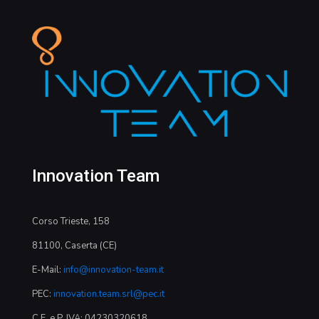
Innovation Team
Corso Trieste, 158
81100, Caserta (CE)
E-Mail:
info@innovation-team.it
PEC:
innovation.team.srl@pec.it
C.F. e P. IVA: 04230320618